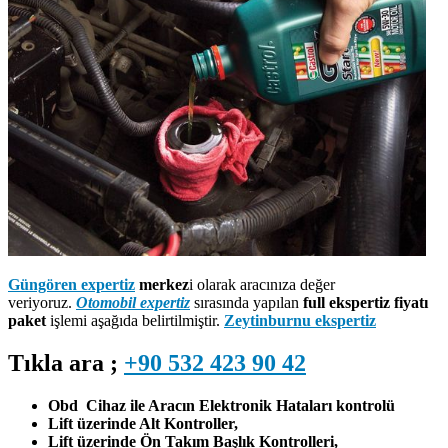
Güngören expertiz
merkez
i olarak aracınıza değer
veriyoruz.
Otomobil expertiz
sırasında yapılan
full ekspertiz fiyatı
paket
işlemi aşağıda belirtilmiştir.
Zeytinburnu ekspertiz
Tıkla ara ;
+90 532 423 90 42
Obd Cihaz ile Aracın Elektronik Hataları kontrolü
Lift üzerinde Alt Kontroller,
Lift üzerinde Ön Takım Başlık Kontrolleri,