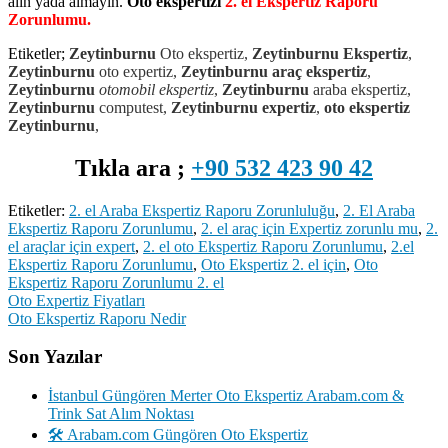
alın yada almayın.
Oto ekspertizi
2. el Ekspertiz Raporu
Zorunlumu.
Etiketler;
Zeytinburnu
Oto ekspertiz,
Zeytinburnu
Ekspertiz
,
Zeytinburnu
oto expertiz,
Zeytinburnu
araç ekspertiz
,
Zeytinburnu
otomobil ekspertiz
,
Zeytinburnu
araba ekspertiz,
Zeytinburnu
computest,
Zeytinburnu
expertiz
,
oto ekspertiz
Zeytinburnu
,
Tıkla ara ;
+90 532 423 90 42
Etiketler:
2. el Araba Ekspertiz Raporu Zorunluluğu
,
2. El Araba
Ekspertiz Raporu Zorunlumu
,
2. el araç için Expertiz zorunlu mu
,
2.
el araçlar için expert
,
2. el oto Ekspertiz Raporu Zorunlumu
,
2.el
Ekspertiz Raporu Zorunlumu
,
Oto Ekspertiz 2. el için
,
Oto
Ekspertiz Raporu Zorunlumu 2. el
Yazı
Oto Expertiz Fiyatları
Oto Ekspertiz Raporu Nedir
gezinmesi
Son Yazılar
İstanbul Güngören Merter Oto Ekspertiz Arabam.com &
Trink Sat Alım Noktası
🛠️ Arabam.com Güngören Oto Ekspertiz