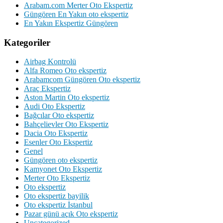
Arabam.com Merter Oto Ekspertiz
Güngören En Yakın oto ekspertiz
En Yakın Ekspertiz Güngören
Kategoriler
Airbag Kontrolü
Alfa Romeo Oto ekspertiz
Arabamcom Güngören Oto ekspertiz
Araç Ekspertiz
Aston Martin Oto ekspertiz
Audi Oto Ekspertiz
Bağcılar Oto ekspertiz
Bahçelievler Oto Ekspertiz
Dacia Oto Ekspertiz
Esenler Oto Ekspertiz
Genel
Güngören oto ekspertiz
Kamyonet Oto Ekspertiz
Merter Oto Ekspertiz
Oto ekspertiz
Oto ekspertiz bayilik
Oto ekspertiz İstanbul
Pazar günü açık Oto ekspertiz
Uncategorized