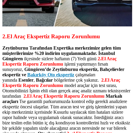
2.El Araç Ekspertiz Raporu Zorunlumu
Zeytinburnu Tarafından Expertika merkezimize gelen tüm
müşterilerimize %20 indirim uygulanmaktadır. İstanbul
Güngören
ilçesinde sizlere haftanın (7) Yedi günü
2.El Araç
Ekspertiz Raporu Zorunlumu
işlemi yaptırmayı fırsatı
sunuyoruz,
Güngören’de Zeytinburnu ekspertiz, Bahçelievler
ekspertiz ve
Bakırköy Oto ekspertiz
çalışmaları
yanında
Esenler
,
Bağcılar
bölgelerine çok yakınız.
2.El Araç
Ekspertiz Raporu Zorunlumu
model araçlar için test sırası,
Otomobilinizi İşinin ehli olan gerçek araç analiz uzmanı teknisyenler
tarafından
2.El Araç Ekspertiz Raporu Zorunlumu
Markalı
araçları
Tse garantili parkurumuzda kontrol edip gerekli analizlere
ekspertiz öncesi ulaşırlar. Tüm aracın test ve giriş işlemlerini yapan
ekip merkezimiz içerisinde Kusurlu sayılacak tüm hataları sizlere
rapor halinde veya uygulamalı olarak sunacaktır. İstediğiniz aracı
bize teslim edin bütün iç dış kondisyon kontrollerini hızlı ve eksiksiz
bir şekilde yapalım sizde alacağınız aracın neresinde ne var bilerek