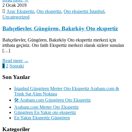
2 Ocak 2019
Araç Ekspertiz
,
Oto ekspertiz
,
Oto ekspertiz İstanbul
,
Uncategorized
Bahçelievler, Güngören, Bakırköy Oto ekspertiz
Bahçelievler, Güngören, Bakırköy Oto ekspertiz merkezi için
irtibata geçiniz. Oto fatih Ekspertiz merkezi olarak sizlere sunulan
[…]
Read more →
Yazı
1
2
Sonraki
sayfalaması
Son Yazılar
İstanbul Güngören Merter Oto Ekspertiz Arabam.com &
Trink Sat Alım Noktası
🛠️ Arabam.com Güngören Oto Ekspertiz
Arabam.com Merter Oto Ekspertiz
Güngören En Yakın oto ekspertiz
En Yakın Ekspertiz Güngören
Kategoriler