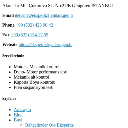
Akıncılar Mh. Çukurova Sk. No:27/B Güngören İSTANBUL
Email
iletisim@ekspertizfiyatlari.gen.tr
Phone
+90 (532) 423 90 42
Fax
+90 (532) 154 17 55
Website
https://ekspertizfiyatlari.gen.tr
Servislerimiz
Motor – Mekanik kontrol
Dyno- Motor performans testi
Mekanik alt kontrol
Kaporta Boya kontrolü
Fren süspansiyon testi
Sayfalar
Anasayfa
Blog
Bayi
Bahçelievler Oto Ekspertiz