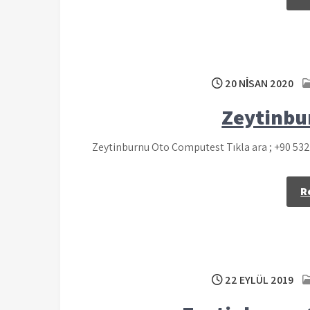
20 NISAN 2020
Zeytinbu
Zeytinburnu Oto Computest Tıkla ara ; +90 53
R
22 EYLÜL 2019