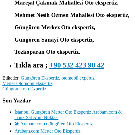
Mareşal Çakmak Mahallesi Oto ekspertiz,
Mehmet Nesih Özmen Mahallesi Oto ekspertiz,
Güngören Merkez Oto ekspertiz,
Güngören Sanayi Oto ekspertiz,
Tozkoparan Oto ekspertiz,
Tıkla ara ;
+90 532 423 90 42
Etiketler:
Güngören Ekspertiz
,
otomobil expertiz
Yazı
Merter Otomobil ekspertiz
Güngören oto Expertiz
gezinmesi
Son Yazılar
İstanbul Güngören Merter Oto Ekspertiz Arabam.com &
Trink Sat Alım Noktası
🛠️ Arabam.com Güngören Oto Ekspertiz
Arabam.com Merter Oto Ekspertiz