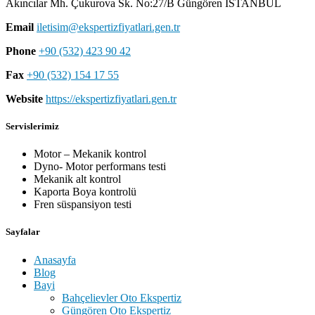
Akıncılar Mh. Çukurova Sk. No:27/B Güngören İSTANBUL
Email
iletisim@ekspertizfiyatlari.gen.tr
Phone
+90 (532) 423 90 42
Fax
+90 (532) 154 17 55
Website
https://ekspertizfiyatlari.gen.tr
Servislerimiz
Motor – Mekanik kontrol
Dyno- Motor performans testi
Mekanik alt kontrol
Kaporta Boya kontrolü
Fren süspansiyon testi
Sayfalar
Anasayfa
Blog
Bayi
Bahçelievler Oto Ekspertiz
Güngören Oto Ekspertiz