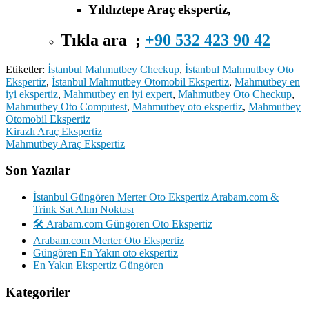
Yıldıztepe Araç ekspertiz,
Tıkla ara ;
+90 532 423 90 42
Etiketler:
İstanbul Mahmutbey Checkup
,
İstanbul Mahmutbey Oto
Ekspertiz
,
İstanbul Mahmutbey Otomobil Ekspertiz
,
Mahmutbey en
iyi ekspertiz
,
Mahmutbey en iyi expert
,
Mahmutbey Oto Checkup
,
Mahmutbey Oto Computest
,
Mahmutbey oto ekspertiz
,
Mahmutbey
Otomobil Ekspertiz
Yazı
Kirazlı Araç Ekspertiz
Mahmutbey Araç Ekspertiz
gezinmesi
Son Yazılar
İstanbul Güngören Merter Oto Ekspertiz Arabam.com &
Trink Sat Alım Noktası
🛠️ Arabam.com Güngören Oto Ekspertiz
Arabam.com Merter Oto Ekspertiz
Güngören En Yakın oto ekspertiz
En Yakın Ekspertiz Güngören
Kategoriler