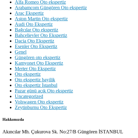
Alfa Romeo Oto ekspertiz
Arabamcom Güngören Oto ekspertiz
Araç Ekspertiz
Aston Martin Oto ekspertiz
Audi Oto Ekspertiz
Bağcılar Oto ekspertiz
Bahçelievler Oto Ekspertiz
Dacia Oto Ekspertiz
Esenler Oto Ekspertiz
Genel
Güngören oto ekspertiz
Kamyonet Oto Ekspertiz
Merter Oto Ekspertiz
Oto ekspertiz
Oto ekspertiz bayilik
Oto ekspertiz İstanbul
Pazar günü açık Oto ekspertiz
Uncategorized
Volswagen Oto ekspertiz
Zeytinburnu Oto Ekspertiz
Hakkımızda
Akıncılar Mh. Çukurova Sk. No:27/B Güngören İSTANBUL