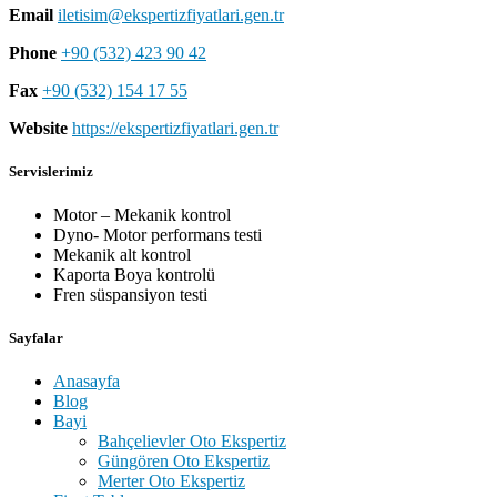
Email
iletisim@ekspertizfiyatlari.gen.tr
Phone
+90 (532) 423 90 42
Fax
+90 (532) 154 17 55
Website
https://ekspertizfiyatlari.gen.tr
Servislerimiz
Motor – Mekanik kontrol
Dyno- Motor performans testi
Mekanik alt kontrol
Kaporta Boya kontrolü
Fren süspansiyon testi
Sayfalar
Anasayfa
Blog
Bayi
Bahçelievler Oto Ekspertiz
Güngören Oto Ekspertiz
Merter Oto Ekspertiz