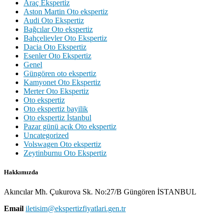
Araç Ekspertiz
Aston Martin Oto ekspertiz
Audi Oto Ekspertiz
Bağcılar Oto ekspertiz
Bahçelievler Oto Ekspertiz
Dacia Oto Ekspertiz
Esenler Oto Ekspertiz
Genel
Güngören oto ekspertiz
Kamyonet Oto Ekspertiz
Merter Oto Ekspertiz
Oto ekspertiz
Oto ekspertiz bayilik
Oto ekspertiz İstanbul
Pazar günü açık Oto ekspertiz
Uncategorized
Volswagen Oto ekspertiz
Zeytinburnu Oto Ekspertiz
Hakkımızda
Akıncılar Mh. Çukurova Sk. No:27/B Güngören İSTANBUL
Email
iletisim@ekspertizfiyatlari.gen.tr