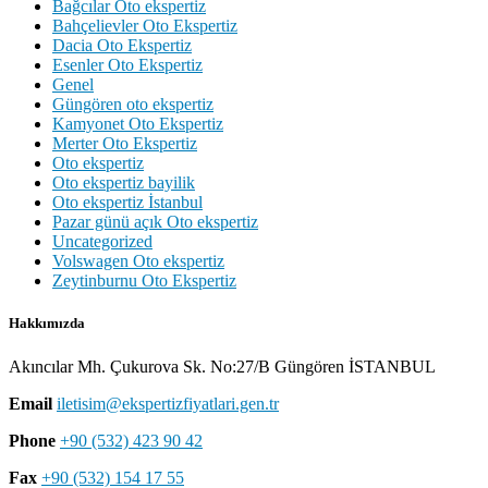
Bağcılar Oto ekspertiz
Bahçelievler Oto Ekspertiz
Dacia Oto Ekspertiz
Esenler Oto Ekspertiz
Genel
Güngören oto ekspertiz
Kamyonet Oto Ekspertiz
Merter Oto Ekspertiz
Oto ekspertiz
Oto ekspertiz bayilik
Oto ekspertiz İstanbul
Pazar günü açık Oto ekspertiz
Uncategorized
Volswagen Oto ekspertiz
Zeytinburnu Oto Ekspertiz
Hakkımızda
Akıncılar Mh. Çukurova Sk. No:27/B Güngören İSTANBUL
Email
iletisim@ekspertizfiyatlari.gen.tr
Phone
+90 (532) 423 90 42
Fax
+90 (532) 154 17 55