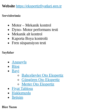
Website
https://ekspertizfiyatlari.gen.tr
Servislerimiz
Motor – Mekanik kontrol
Dyno- Motor performans testi
Mekanik alt kontrol
Kaporta Boya kontrolü
Fren süspansiyon testi
Sayfalar
Anasayfa
Blog
Bayi
Bahçelievler Oto Ekspertiz
Güngören Oto Ekspertiz
Merter Oto Ekspertiz
Fiyat Tablosu
Hakkımızda
İletişim
Bize Yazın