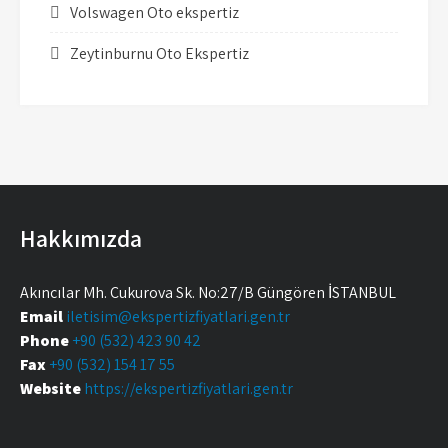
Volswagen Oto ekspertiz
Zeytinburnu Oto Ekspertiz
Hakkımızda
Akıncılar Mh. Çukurova Sk. No:27/B Güngören İSTANBUL
Email
iletisim@ekspertizfiyatlari.gen.tr
Phone
+90 (532) 423 90 42
Fax
+90 (532) 154 17 55
Website
https://ekspertizfiyatlari.gen.tr