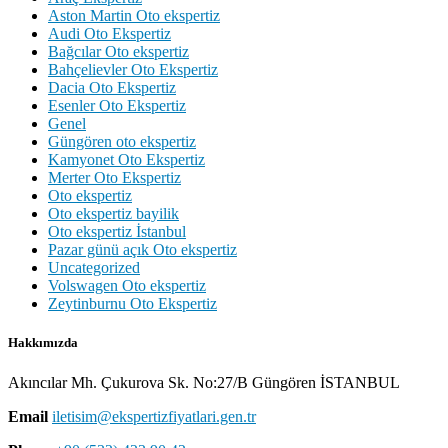
Aston Martin Oto ekspertiz
Audi Oto Ekspertiz
Bağcılar Oto ekspertiz
Bahçelievler Oto Ekspertiz
Dacia Oto Ekspertiz
Esenler Oto Ekspertiz
Genel
Güngören oto ekspertiz
Kamyonet Oto Ekspertiz
Merter Oto Ekspertiz
Oto ekspertiz
Oto ekspertiz bayilik
Oto ekspertiz İstanbul
Pazar günü açık Oto ekspertiz
Uncategorized
Volswagen Oto ekspertiz
Zeytinburnu Oto Ekspertiz
Hakkımızda
Akıncılar Mh. Çukurova Sk. No:27/B Güngören İSTANBUL
Email
iletisim@ekspertizfiyatlari.gen.tr