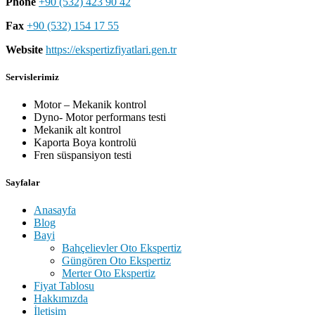
Phone
+90 (532) 423 90 42
Fax
+90 (532) 154 17 55
Website
https://ekspertizfiyatlari.gen.tr
Servislerimiz
Motor – Mekanik kontrol
Dyno- Motor performans testi
Mekanik alt kontrol
Kaporta Boya kontrolü
Fren süspansiyon testi
Sayfalar
Anasayfa
Blog
Bayi
Bahçelievler Oto Ekspertiz
Güngören Oto Ekspertiz
Merter Oto Ekspertiz
Fiyat Tablosu
Hakkımızda
İletişim