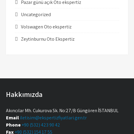
Pazar günü açık Oto ekspertiz
Uncategorized
Volswagen Oto ekspertiz
Zeytinburnu Oto Ekspertiz
Hakkımızda
Akıncılar Mh. Çukurova Sk. No:27/B Güngören İSTANBUL
Email
iletisim@ekspertizfiyatlari.gen.tr
Phone
+90 (532) 423 90 42
Fax
+90 (532) 154 17 55