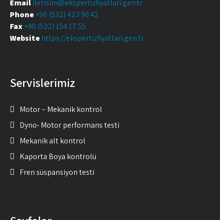
Email
iletisim@ekspertizfiyatlari.gen.tr
Phone
+90 (532) 423 90 42
Fax
+90 (532) 154 17 55
Website
https://ekspertizfiyatlari.gen.tr
Servislerimiz
Motor – Mekanik kontrol
Dyno- Motor performans testi
Mekanik alt kontrol
Kaporta Boya kontrolü
Fren süspansiyon testi