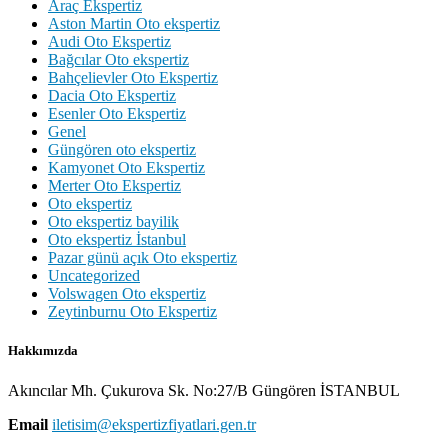
Araç Ekspertiz
Aston Martin Oto ekspertiz
Audi Oto Ekspertiz
Bağcılar Oto ekspertiz
Bahçelievler Oto Ekspertiz
Dacia Oto Ekspertiz
Esenler Oto Ekspertiz
Genel
Güngören oto ekspertiz
Kamyonet Oto Ekspertiz
Merter Oto Ekspertiz
Oto ekspertiz
Oto ekspertiz bayilik
Oto ekspertiz İstanbul
Pazar günü açık Oto ekspertiz
Uncategorized
Volswagen Oto ekspertiz
Zeytinburnu Oto Ekspertiz
Hakkımızda
Akıncılar Mh. Çukurova Sk. No:27/B Güngören İSTANBUL
Email
iletisim@ekspertizfiyatlari.gen.tr