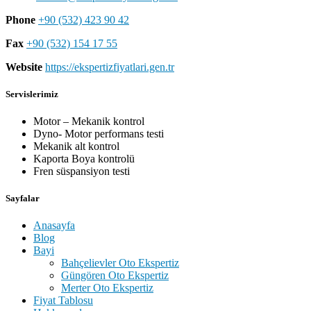
Phone
+90 (532) 423 90 42
Fax
+90 (532) 154 17 55
Website
https://ekspertizfiyatlari.gen.tr
Servislerimiz
Motor – Mekanik kontrol
Dyno- Motor performans testi
Mekanik alt kontrol
Kaporta Boya kontrolü
Fren süspansiyon testi
Sayfalar
Anasayfa
Blog
Bayi
Bahçelievler Oto Ekspertiz
Güngören Oto Ekspertiz
Merter Oto Ekspertiz
Fiyat Tablosu