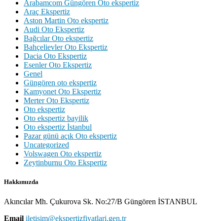
Arabamcom Güngören Oto ekspertiz
Araç Ekspertiz
Aston Martin Oto ekspertiz
Audi Oto Ekspertiz
Bağcılar Oto ekspertiz
Bahçelievler Oto Ekspertiz
Dacia Oto Ekspertiz
Esenler Oto Ekspertiz
Genel
Güngören oto ekspertiz
Kamyonet Oto Ekspertiz
Merter Oto Ekspertiz
Oto ekspertiz
Oto ekspertiz bayilik
Oto ekspertiz İstanbul
Pazar günü açık Oto ekspertiz
Uncategorized
Volswagen Oto ekspertiz
Zeytinburnu Oto Ekspertiz
Hakkımızda
Akıncılar Mh. Çukurova Sk. No:27/B Güngören İSTANBUL
Email
iletisim@ekspertizfiyatlari.gen.tr