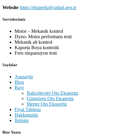
Website
https://ekspertizfiyatlari.gen.tr
Servislerimiz
Motor – Mekanik kontrol
Dyno- Motor performans testi
Mekanik alt kontrol
Kaporta Boya kontrolü
Fren süspansiyon testi
Sayfalar
Anasayfa
Blog
Bayi
Bahçelievler Oto Ekspertiz
Güngören Oto Ekspertiz
Merter Oto Ekspertiz
Fiyat Tablosu
Hakkımızda
İletişim
Bize Yazın