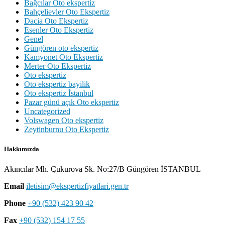
Bağcılar Oto ekspertiz
Bahçelievler Oto Ekspertiz
Dacia Oto Ekspertiz
Esenler Oto Ekspertiz
Genel
Güngören oto ekspertiz
Kamyonet Oto Ekspertiz
Merter Oto Ekspertiz
Oto ekspertiz
Oto ekspertiz bayilik
Oto ekspertiz İstanbul
Pazar günü açık Oto ekspertiz
Uncategorized
Volswagen Oto ekspertiz
Zeytinburnu Oto Ekspertiz
Hakkımızda
Akıncılar Mh. Çukurova Sk. No:27/B Güngören İSTANBUL
Email
iletisim@ekspertizfiyatlari.gen.tr
Phone
+90 (532) 423 90 42
Fax
+90 (532) 154 17 55