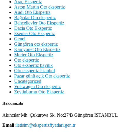
Araç Ekspertiz
Aston Martin Oto ekspertiz
Audi Oto Ekspertiz
Bağcılar Oto ekspertiz
Bahçelievler Oto Ekspertiz
Dacia Oto Ekspertiz
Esenler Oto Ekspertiz
Genel
Güngören oto ekspertiz
Kamyonet Oto Ekspertiz
Merter Oto Ekspertiz
Oto ekspertiz
Oto ekspertiz bayilik
Oto ekspertiz İstanbul
Pazar günü açık Oto ekspertiz
Uncategorized
Volswagen Oto ekspertiz
Zeytinburnu Oto Ekspertiz
Hakkımızda
Akıncılar Mh. Çukurova Sk. No:27/B Güngören İSTANBUL
Email
iletisim@ekspertizfiyatlari.gen.tr