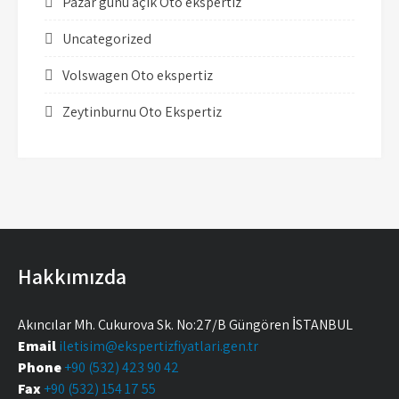
Pazar günü açık Oto ekspertiz
Uncategorized
Volswagen Oto ekspertiz
Zeytinburnu Oto Ekspertiz
Hakkımızda
Akıncılar Mh. Çukurova Sk. No:27/B Güngören İSTANBUL
Email
iletisim@ekspertizfiyatlari.gen.tr
Phone
+90 (532) 423 90 42
Fax
+90 (532) 154 17 55