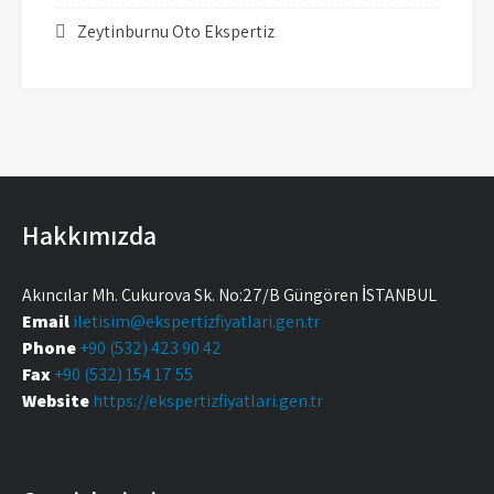
Zeytinburnu Oto Ekspertiz
Hakkımızda
Akıncılar Mh. Çukurova Sk. No:27/B Güngören İSTANBUL
Email
iletisim@ekspertizfiyatlari.gen.tr
Phone
+90 (532) 423 90 42
Fax
+90 (532) 154 17 55
Website
https://ekspertizfiyatlari.gen.tr