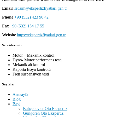
Email
iletisim@ekspertizfiyatlari.gen.tr
Phone
+90 (532) 423 90 42
Fax
+90 (532) 154 17 55
Website
https://ekspertizfiyatlari.gen.tr
Servislerimiz
Motor – Mekanik kontrol
Dyno- Motor performans testi
Mekanik alt kontrol
Kaporta Boya kontrolü
Fren süspansiyon testi
Sayfalar
Anasayfa
Blog
Bayi
Bahçelievler Oto Ekspertiz
Güngören Oto Ekspertiz