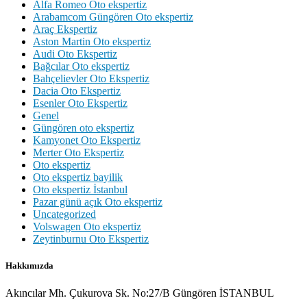
Alfa Romeo Oto ekspertiz
Arabamcom Güngören Oto ekspertiz
Araç Ekspertiz
Aston Martin Oto ekspertiz
Audi Oto Ekspertiz
Bağcılar Oto ekspertiz
Bahçelievler Oto Ekspertiz
Dacia Oto Ekspertiz
Esenler Oto Ekspertiz
Genel
Güngören oto ekspertiz
Kamyonet Oto Ekspertiz
Merter Oto Ekspertiz
Oto ekspertiz
Oto ekspertiz bayilik
Oto ekspertiz İstanbul
Pazar günü açık Oto ekspertiz
Uncategorized
Volswagen Oto ekspertiz
Zeytinburnu Oto Ekspertiz
Hakkımızda
Akıncılar Mh. Çukurova Sk. No:27/B Güngören İSTANBUL