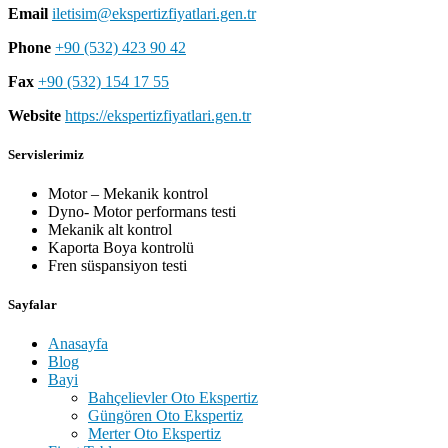
Email
iletisim@ekspertizfiyatlari.gen.tr
Phone
+90 (532) 423 90 42
Fax
+90 (532) 154 17 55
Website
https://ekspertizfiyatlari.gen.tr
Servislerimiz
Motor – Mekanik kontrol
Dyno- Motor performans testi
Mekanik alt kontrol
Kaporta Boya kontrolü
Fren süspansiyon testi
Sayfalar
Anasayfa
Blog
Bayi
Bahçelievler Oto Ekspertiz
Güngören Oto Ekspertiz
Merter Oto Ekspertiz