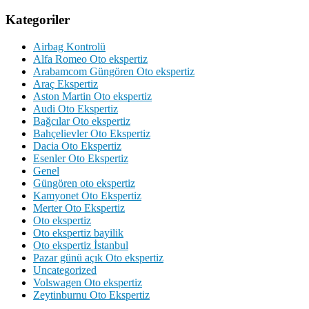
Kategoriler
Airbag Kontrolü
Alfa Romeo Oto ekspertiz
Arabamcom Güngören Oto ekspertiz
Araç Ekspertiz
Aston Martin Oto ekspertiz
Audi Oto Ekspertiz
Bağcılar Oto ekspertiz
Bahçelievler Oto Ekspertiz
Dacia Oto Ekspertiz
Esenler Oto Ekspertiz
Genel
Güngören oto ekspertiz
Kamyonet Oto Ekspertiz
Merter Oto Ekspertiz
Oto ekspertiz
Oto ekspertiz bayilik
Oto ekspertiz İstanbul
Pazar günü açık Oto ekspertiz
Uncategorized
Volswagen Oto ekspertiz
Zeytinburnu Oto Ekspertiz