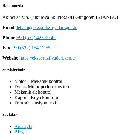
Hakkımızda
Akıncılar Mh. Çukurova Sk. No:27/B Güngören İSTANBUL
Email
iletisim@ekspertizfiyatlari.gen.tr
Phone
+90 (532) 423 90 42
Fax
+90 (532) 154 17 55
Website
https://ekspertizfiyatlari.gen.tr
Servislerimiz
Motor – Mekanik kontrol
Dyno- Motor performans testi
Mekanik alt kontrol
Kaporta Boya kontrolü
Fren süspansiyon testi
Sayfalar
Anasayfa
Blog