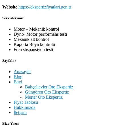
Website
https://ekspertizfiyatlari.gen.tr
Servislerimiz
Motor – Mekanik kontrol
Dyno- Motor performans testi
Mekanik alt kontrol
Kaporta Boya kontrolü
Fren süspansiyon testi
Sayfalar
Anasayfa
Blog
Bayi
Bahçelievler Oto Ekspertiz
Güngören Oto Ekspertiz
Merter Oto Ekspertiz
Fiyat Tablosu
Hakkımızda
İletişim
Bize Yazın