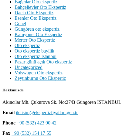
Bağcılar Oto ekspertiz
Bahçelievler Oto Ekspertiz
Dacia Oto Ekspertiz
Esenler Oto Ekspertiz
Genel
Güngören oto ekspertiz
Kamyonet Oto Ekspertiz
Merter Oto Ekspertiz
Oto ekspertiz
Oto ekspertiz bayilik
Oto ekspertiz İstanbul
Pazar günü açık Oto ekspertiz
Uncategorized
Volswagen Oto ekspertiz
Zeytinburnu Oto Ekspertiz
Hakkımızda
Akıncılar Mh. Çukurova Sk. No:27/B Güngören İSTANBUL
Email
iletisim@ekspertizfiyatlari.gen.tr
Phone
+90 (532) 423 90 42
Fax
+90 (532) 154 17 55