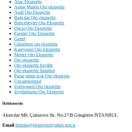
Araç Ekspertiz
Aston Martin Oto ekspertiz
Audi Oto Ekspertiz
Bağcılar Oto ekspertiz
Bahçelievler Oto Ekspertiz
Dacia Oto Ekspertiz
Esenler Oto Ekspertiz
Genel
Güngören oto ekspertiz
Kamyonet Oto Ekspertiz
Merter Oto Ekspertiz
Oto ekspertiz
Oto ekspertiz bayilik
Oto ekspertiz İstanbul
Pazar günü açık Oto ekspertiz
Uncategorized
Volswagen Oto ekspertiz
Zeytinburnu Oto Ekspertiz
Hakkımızda
Akıncılar Mh. Çukurova Sk. No:27/B Güngören İSTANBUL
Email
iletisim@ekspertizfiyatlari.gen.tr