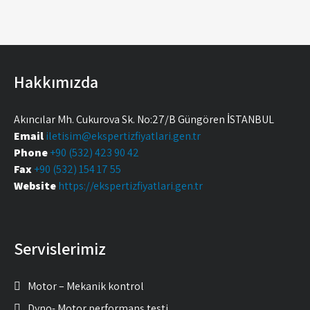
Hakkımızda
Akıncılar Mh. Çukurova Sk. No:27/B Güngören İSTANBUL
Email
iletisim@ekspertizfiyatlari.gen.tr
Phone
+90 (532) 423 90 42
Fax
+90 (532) 154 17 55
Website
https://ekspertizfiyatlari.gen.tr
Servislerimiz
Motor – Mekanik kontrol
Dyno- Motor performans testi