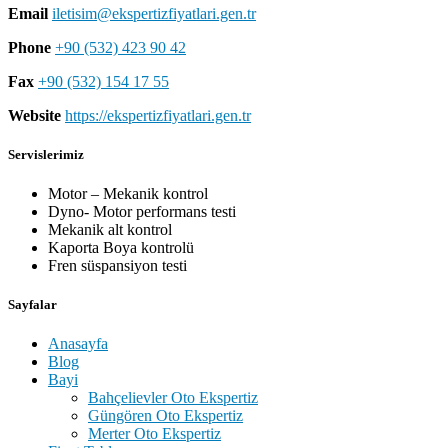
Email
iletisim@ekspertizfiyatlari.gen.tr
Phone
+90 (532) 423 90 42
Fax
+90 (532) 154 17 55
Website
https://ekspertizfiyatlari.gen.tr
Servislerimiz
Motor – Mekanik kontrol
Dyno- Motor performans testi
Mekanik alt kontrol
Kaporta Boya kontrolü
Fren süspansiyon testi
Sayfalar
Anasayfa
Blog
Bayi
Bahçelievler Oto Ekspertiz
Güngören Oto Ekspertiz
Merter Oto Ekspertiz