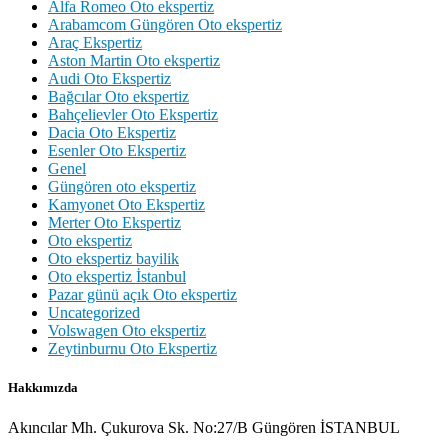
Alfa Romeo Oto ekspertiz
Arabamcom Güngören Oto ekspertiz
Araç Ekspertiz
Aston Martin Oto ekspertiz
Audi Oto Ekspertiz
Bağcılar Oto ekspertiz
Bahçelievler Oto Ekspertiz
Dacia Oto Ekspertiz
Esenler Oto Ekspertiz
Genel
Güngören oto ekspertiz
Kamyonet Oto Ekspertiz
Merter Oto Ekspertiz
Oto ekspertiz
Oto ekspertiz bayilik
Oto ekspertiz İstanbul
Pazar günü açık Oto ekspertiz
Uncategorized
Volswagen Oto ekspertiz
Zeytinburnu Oto Ekspertiz
Hakkımızda
Akıncılar Mh. Çukurova Sk. No:27/B Güngören İSTANBUL