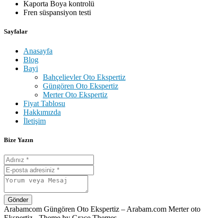
Kaporta Boya kontrolü
Fren süspansiyon testi
Sayfalar
Anasayfa
Blog
Bayi
Bahçelievler Oto Ekspertiz
Güngören Oto Ekspertiz
Merter Oto Ekspertiz
Fiyat Tablosu
Hakkımızda
İletişim
Bize Yazın
Gönder
Arabamcom Güngören Oto Ekspertiz – Arabam.com Merter oto
Ekspertiz - Theme by Grace Themes