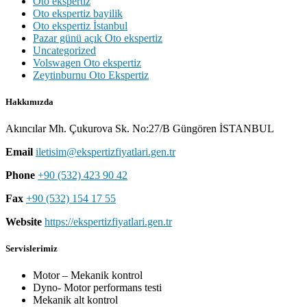
Oto ekspertiz
Oto ekspertiz bayilik
Oto ekspertiz İstanbul
Pazar günü açık Oto ekspertiz
Uncategorized
Volswagen Oto ekspertiz
Zeytinburnu Oto Ekspertiz
Hakkımızda
Akıncılar Mh. Çukurova Sk. No:27/B Güngören İSTANBUL
Email
iletisim@ekspertizfiyatlari.gen.tr
Phone
+90 (532) 423 90 42
Fax
+90 (532) 154 17 55
Website
https://ekspertizfiyatlari.gen.tr
Servislerimiz
Motor – Mekanik kontrol
Dyno- Motor performans testi
Mekanik alt kontrol