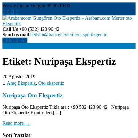
Skip
We are Open: Hergün 09:00-19:00
to
content
Call Us
+90 (532) 423 90 42
Günngören Oto Ekspertiz, En Çok Tercih Edilen, Güvenilir, Tarafsız,
Send us mail
iletisim@bahcelievlerotoekspertizgen.tr
Arabamcom Güngören Oto
Detaylı, Hatasız Ekspertiz Hizmeti. 2. El Araç Alırken RİSK
TEKLİF AL
Almayın! Garantili Ekspertiz Yaptırın İçiniz Rahat Olsun.
Menu
Ekspertiz – Arabam.com
Merter oto Ekspertiz
Etiket:
Nuripaşa Ekspertiz
20 Ağustos 2019
Araç Ekspertiz
,
Oto ekspertiz
Nuripaşa Oto Ekspertiz
Nuripaşa Oto Ekspertiz Tıkla ara ; +90 532 423 90 42 Nuripaşa
Oto Ekspertiz Kontrolleri […]
Read more →
Son Yazılar