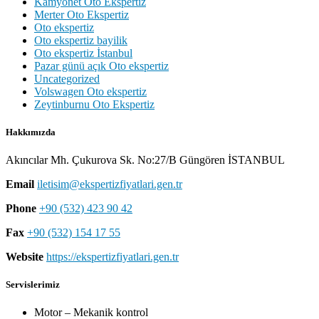
Kamyonet Oto Ekspertiz
Merter Oto Ekspertiz
Oto ekspertiz
Oto ekspertiz bayilik
Oto ekspertiz İstanbul
Pazar günü açık Oto ekspertiz
Uncategorized
Volswagen Oto ekspertiz
Zeytinburnu Oto Ekspertiz
Hakkımızda
Akıncılar Mh. Çukurova Sk. No:27/B Güngören İSTANBUL
Email
iletisim@ekspertizfiyatlari.gen.tr
Phone
+90 (532) 423 90 42
Fax
+90 (532) 154 17 55
Website
https://ekspertizfiyatlari.gen.tr
Servislerimiz
Motor – Mekanik kontrol