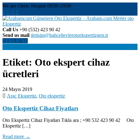
Skip
We are Open: Hergün 09:00-19:00
to
content
Call Us
+90 (532) 423 90 42
Günngören Oto Ekspertiz, En Çok Tercih Edilen, Güvenilir, Tarafsız,
Send us mail
iletisim@bahcelievlerotoekspertizgen.tr
Arabamcom Güngören Oto
Detaylı, Hatasız Ekspertiz Hizmeti. 2. El Araç Alırken RİSK
TEKLİF AL
Almayın! Garantili Ekspertiz Yaptırın İçiniz Rahat Olsun.
Menu
Ekspertiz – Arabam.com
Merter oto Ekspertiz
Etiket:
Oto ekspert cihaz
ücretleri
24 Mayıs 2019
Araç Ekspertiz
,
Oto ekspertiz
Oto Ekspertiz Cihaz Fiyatları
Oto Ekspertiz Cihaz Fiyatları Tıkla ara ; +90 532 423 90 42 Oto
Ekspertiz […]
Read more →