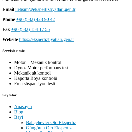
Email
iletisim@ekspertizfiyatlari.gen.tr
Phone
+90 (532) 423 90 42
Fax
+90 (532) 154 17 55
Website
https://ekspertizfiyatlari.gen.tr
Servislerimiz
Motor – Mekanik kontrol
Dyno- Motor performans testi
Mekanik alt kontrol
Kaporta Boya kontrolü
Fren süspansiyon testi
Sayfalar
Anasayfa
Blog
Bayi
Bahçelievler Oto Ekspertiz
Güngören Oto Ekspertiz