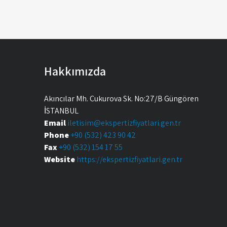
Hakkımızda
Akıncılar Mh. Çukurova Sk. No:27/B Güngören
İSTANBUL
Email
iletisim@ekspertizfiyatlari.gen.tr
Phone
+90 (532) 423 90 42
Fax
+90 (532) 154 17 55
Website
https://ekspertizfiyatlari.gen.tr