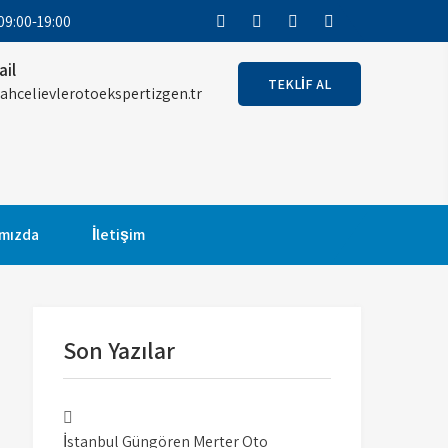
9:00-19:00
ail
TEKLİF AL
ahcelievlerotoekspertizgen.tr
m Merter oto
 El Araç Alırken RİSK Almayın! Garantili
mızda
İletişim
Son Yazılar
İstanbul Güngören Merter Oto