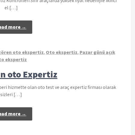
iz Kontrolleri Sıfır araçlarda yüksek fiyat nedeniyle ikinci
el […]
ead more →
ören oto ekspertiz
,
Oto ekspertiz
,
Pazar günü açık
to ekspertiz
n oto Expertiz
ri hizmette olan oto test ve araç expertiz firması olarak
sizleri […]
ead more →