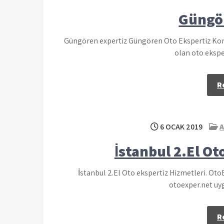
Güngör
Güngören expertiz Güngören Oto Ekspertiz Kont
olan oto ekspe
R
6 OCAK 2019
A
İstanbul 2.El Ot
İstanbul 2.El Oto ekspertiz Hizmetleri. Ot
otoexper.net u
R