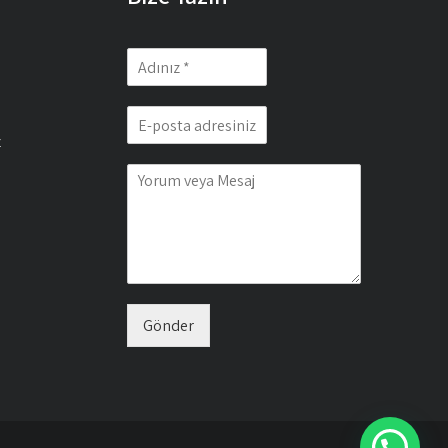
z
Gönder