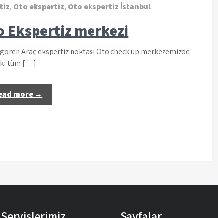
tiz
,
Oto ekspertiz
,
Oto ekspertiz İstanbul
o Ekspertiz merkezi
ngören Araç ekspertiz noktası Oto check up merkezemizde
ki tüm […]
ead more →
Servislerimiz
Sayfalar