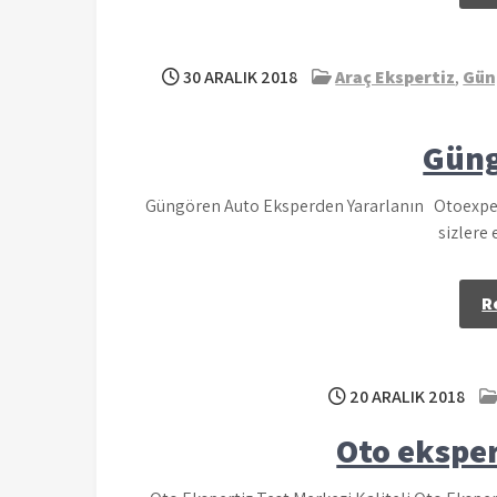
30 ARALIK 2018
Araç Ekspertiz
,
Gün
Güng
Güngören Auto Eksperden Yararlanın Otoexper
sizlere
R
20 ARALIK 2018
Oto eksper