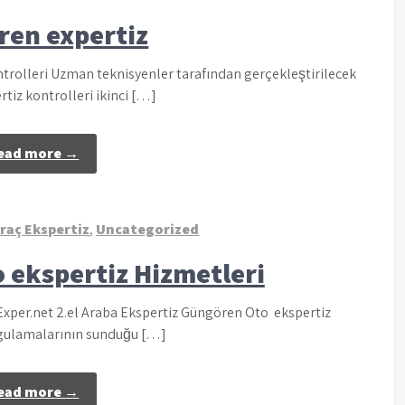
en expertiz
rolleri Uzman teknisyenler tarafından gerçekleştirilecek
rtiz kontrolleri ikinci […]
ead more →
raç Ekspertiz
,
Uncategorized
o ekspertiz Hizmetleri
oExper.net 2.el Araba Ekspertiz Güngören Oto ekspertiz
ygulamalarının sunduğu […]
ead more →