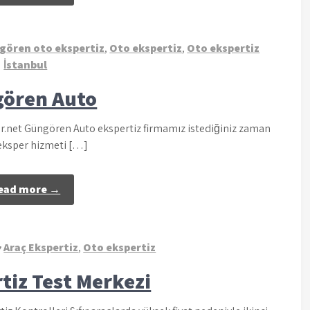
gören oto ekspertiz
,
Oto ekspertiz
,
Oto ekspertiz
İstanbul
ören Auto
.net Güngören Auto ekspertiz firmamız istediğiniz zaman
 eksper hizmeti […]
ead more →
Araç Ekspertiz
,
Oto ekspertiz
tiz Test Merkezi