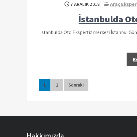
7 ARALIK 2018
Araç Eksper
İstanbulda Ot
İstanbulda Oto Ekspertiz merkezi İstanbul Gü
R
Yazı
1
2
Sonraki
sayfalaması
Hakkımızda