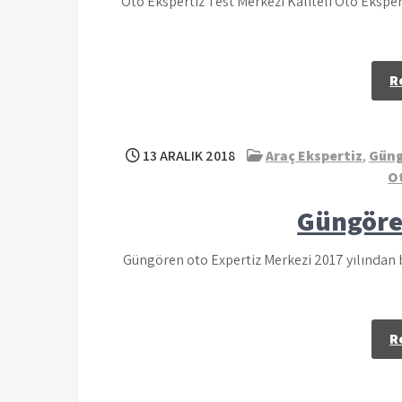
Oto Ekspertiz Test Merkezi Kaliteli Oto Ekspert
R
13 ARALIK 2018
Araç Ekspertiz
,
Güng
O
Güngöre
Güngören oto Expertiz Merkezi 2017 yılından be
R