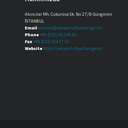
Akıncılar Mh. Çukurova Sk. No:27/B Güngören
İSTANBUL
Email
iletisim@ekspertizfiyatlari.gen.tr
Phone
+90 (532) 423 90 42
Fax
+90 (532) 154 17 55
Website
https://ekspertizfiyatlari.gen.tr