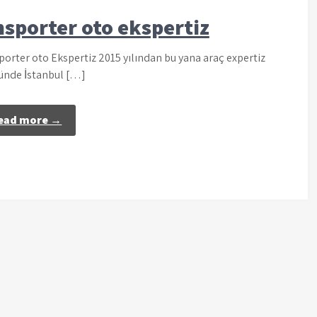
sporter oto ekspertiz
orter oto Ekspertiz 2015 yılından bu yana araç expertiz
ünde İstanbul […]
ead more →