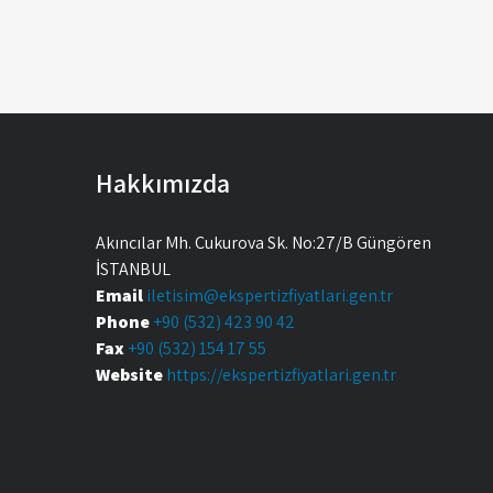
Hakkımızda
Akıncılar Mh. Çukurova Sk. No:27/B Güngören
İSTANBUL
Email
iletisim@ekspertizfiyatlari.gen.tr
Phone
+90 (532) 423 90 42
Fax
+90 (532) 154 17 55
Website
https://ekspertizfiyatlari.gen.tr