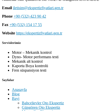
Email
iletisim@ekspertizfiyatlari.gen.tr
Phone
+90 (532) 423 90 42
Fax
+90 (532) 154 17 55
Website
https://ekspertizfiyatlari.gen.tr
Servislerimiz
Motor – Mekanik kontrol
Dyno- Motor performans testi
Mekanik alt kontrol
Kaporta Boya kontrolü
Fren süspansiyon testi
Sayfalar
Anasayfa
Blog
Bayi
Bahçelievler Oto Ekspertiz
Güngören Oto Ekspertiz