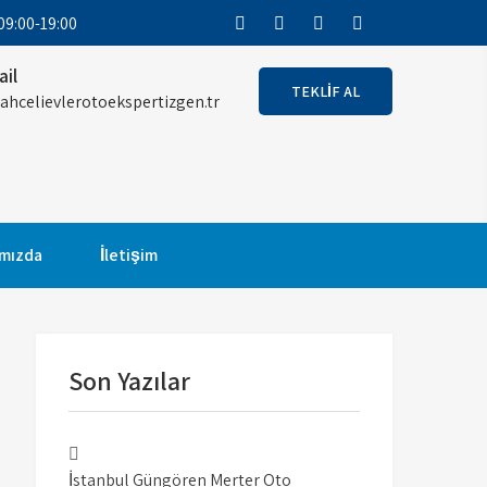
9:00-19:00
ail
TEKLİF AL
ahcelievlerotoekspertizgen.tr
m Merter oto
 El Araç Alırken RİSK Almayın! Garantili
mızda
İletişim
Son Yazılar
İstanbul Güngören Merter Oto