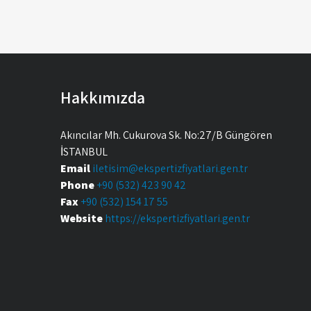
Hakkımızda
Akıncılar Mh. Çukurova Sk. No:27/B Güngören
İSTANBUL
Email
iletisim@ekspertizfiyatlari.gen.tr
Phone
+90 (532) 423 90 42
Fax
+90 (532) 154 17 55
Website
https://ekspertizfiyatlari.gen.tr