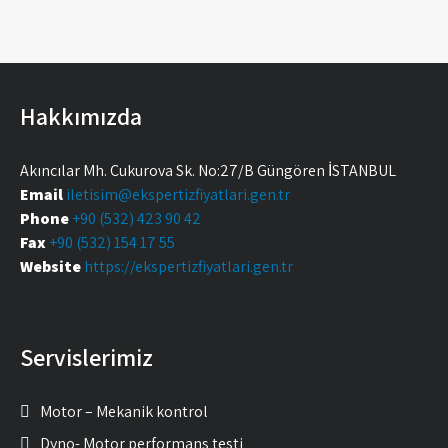
Hakkımızda
Akıncılar Mh. Çukurova Sk. No:27/B Güngören İSTANBUL
Email
iletisim@ekspertizfiyatlari.gen.tr
Phone
+90 (532) 423 90 42
Fax
+90 (532) 154 17 55
Website
https://ekspertizfiyatlari.gen.tr
Servislerimiz
Motor – Mekanik kontrol
Dyno- Motor performans testi