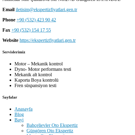
Email
iletisim@ekspertizfiyatlari.gen.tr
Phone
+90 (532) 423 90 42
Fax
+90 (532) 154 17 55
Website
https://ekspertizfiyatlari.gen.tr
Servislerimiz
Motor – Mekanik kontrol
Dyno- Motor performans testi
Mekanik alt kontrol
Kaporta Boya kontrolü
Fren süspansiyon testi
Sayfalar
Anasayfa
Blog
Bayi
Bahçelievler Oto Ekspertiz
Güngören Oto Ekspertiz