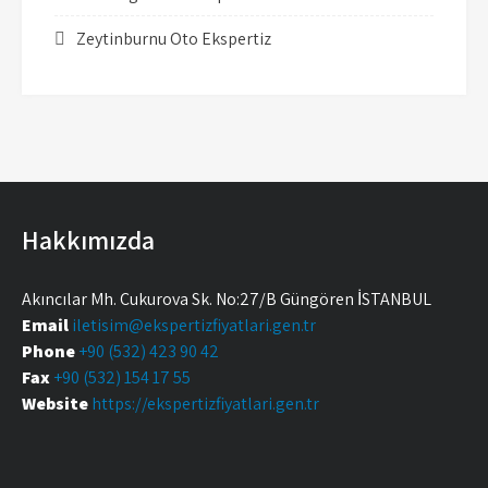
Zeytinburnu Oto Ekspertiz
Hakkımızda
Akıncılar Mh. Çukurova Sk. No:27/B Güngören İSTANBUL
Email
iletisim@ekspertizfiyatlari.gen.tr
Phone
+90 (532) 423 90 42
Fax
+90 (532) 154 17 55
Website
https://ekspertizfiyatlari.gen.tr