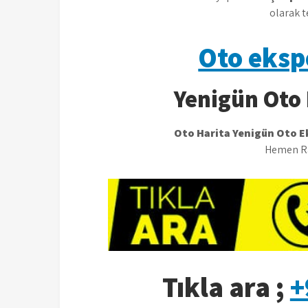
olarak t
Oto eksp
Yenigün Oto 
Oto Harita Yenigün Oto E
Hemen Ra
Tıkla ara ;
+