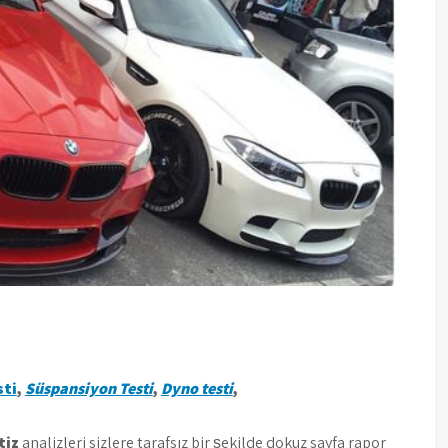
sti
,
Süspansiyon Testi
,
Dyno testi
,
tiz
analizleri sizlere tarafsız bir şekilde dokuz sayfa rapor