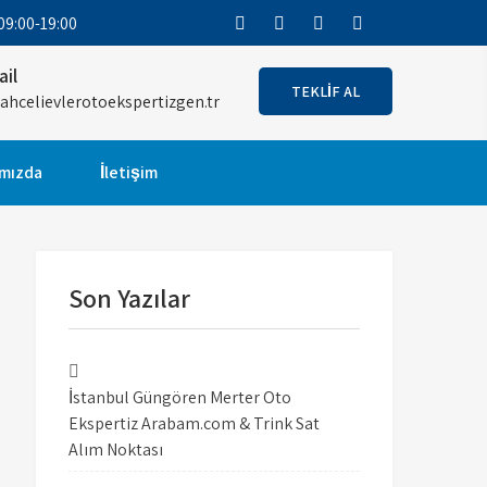
9:00-19:00
ail
TEKLİF AL
ahcelievlerotoekspertizgen.tr
m Merter oto
 El Araç Alırken RİSK Almayın! Garantili
mızda
İletişim
Son Yazılar
İstanbul Güngören Merter Oto
Ekspertiz Arabam.com & Trink Sat
Alım Noktası