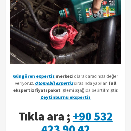
Güngören expertiz
merkez
i olarak aracınıza değer
veriyoruz.
Otomobil expertiz
sırasında yapılan
full
ekspertiz fiyatı paket
işlemi aşağıda belirtilmiştir.
Zeytinburnu ekspertiz
Tıkla ara ;
+90 532
423 90 42