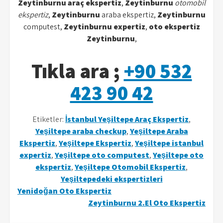
Zeytinburnu
araç ekspertiz
,
Zeytinburnu
otomobil
ekspertiz
,
Zeytinburnu
araba ekspertiz,
Zeytinburnu
computest,
Zeytinburnu
expertiz
,
oto ekspertiz
Zeytinburnu
,
Tıkla ara ;
+90 532
423 90 42
Etiketler:
İstanbul Yeşiltepe Araç Ekspertiz
,
Yeşiltepe araba checkup
,
Yeşiltepe Araba
Ekspertiz
,
Yeşiltepe Ekspertiz
,
Yeşiltepe istanbul
expertiz
,
Yeşiltepe oto computest
,
Yeşiltepe oto
ekspertiz
,
Yeşiltepe Otomobil Ekspertiz
,
Yeşiltepedeki ekspertizleri
Yazı
Yenidoğan Oto Ekspertiz
Zeytinburnu 2.El Oto Ekspertiz
gezinmesi