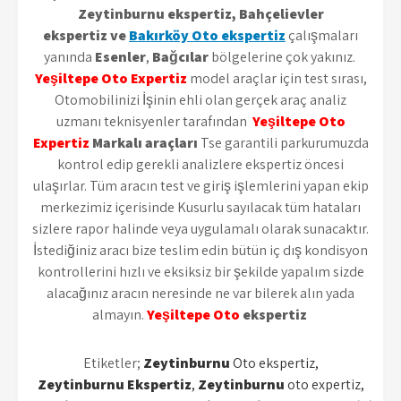
Zeytinburnu ekspertiz, Bahçelievler
ekspertiz ve
Bakırköy Oto ekspertiz
çalışmaları
yanında
Esenler
,
Bağcılar
bölgelerine çok yakınız.
Yeşiltepe Oto
Expertiz
model araçlar için test sırası,
Otomobilinizi İşinin ehli olan gerçek araç analiz
uzmanı teknisyenler tarafından
Yeşiltepe Oto
Expertiz
Markalı araçları
Tse garantili parkurumuzda
kontrol edip gerekli analizlere ekspertiz öncesi
ulaşırlar. Tüm aracın test ve giriş işlemlerini yapan ekip
merkezimiz içerisinde Kusurlu sayılacak tüm hataları
sizlere rapor halinde veya uygulamalı olarak sunacaktır.
İstediğiniz aracı bize teslim edin bütün iç dış kondisyon
kontrollerini hızlı ve eksiksiz bir şekilde yapalım sizde
alacağınız aracın neresinde ne var bilerek alın yada
almayın.
Yeşiltepe Oto
ekspertiz
Etiketler;
Zeytinburnu
Oto ekspertiz,
Zeytinburnu
Ekspertiz
,
Zeytinburnu
oto expertiz,