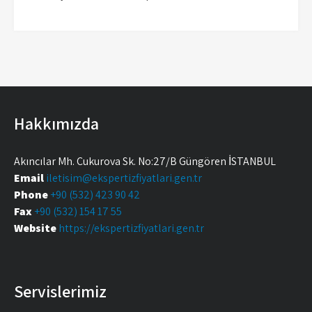
Hakkımızda
Akıncılar Mh. Çukurova Sk. No:27/B Güngören İSTANBUL
Email
iletisim@ekspertizfiyatlari.gen.tr
Phone
+90 (532) 423 90 42
Fax
+90 (532) 154 17 55
Website
https://ekspertizfiyatlari.gen.tr
Servislerimiz