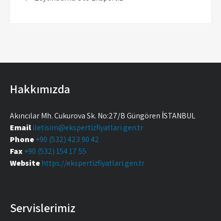
Hakkımızda
Akıncılar Mh. Çukurova Sk. No:27/B Güngören İSTANBUL
Email
iletisim@ekspertizfiyatlari.gen.tr
Phone
+90 (532) 423 90 42
Fax
+90 (532) 154 17 55
Website
https://ekspertizfiyatlari.gen.tr
Servislerimiz