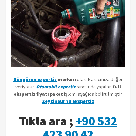
Güngören expertiz
merkez
i olarak aracınıza değer
veriyoruz.
Otomobil expertiz
sırasında yapılan
full
ekspertiz fiyatı paket
işlemi aşağıda belirtilmiştir.
Zeytinburnu ekspertiz
Tıkla ara ;
+90 532
423 90 42