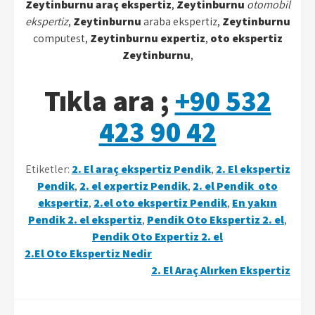
Zeytinburnu
araç ekspertiz
,
Zeytinburnu
otomobil
ekspertiz
,
Zeytinburnu
araba ekspertiz,
Zeytinburnu
computest,
Zeytinburnu
expertiz
,
oto ekspertiz
Zeytinburnu
,
Tıkla ara ;
+90 532
423 90 42
Etiketler:
2. El araç ekspertiz Pendik
,
2. El ekspertiz
Pendik
,
2. el expertiz Pendik
,
2. el Pendik oto
ekspertiz
,
2.el oto ekspertiz Pendik
,
En yakın
Pendik 2. el ekspertiz
,
Pendik Oto Ekspertiz 2. el
,
Pendik Oto Expertiz 2. el
Yazı
2.El Oto Ekspertiz Nedir
2. El Araç Alırken Ekspertiz
gezinmesi