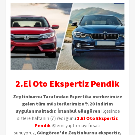
2.El Oto Ekspertiz Pendik
Zeytinburnu Tarafından Expertika merkezimize
gelen tüm müşterilerimize %20 indirim
uygulanmaktadır. İstanbul Güngören
ilçesinde
sizlere haftanın (7) Yedi günü
2.El Oto Ekspertiz
Pendik
işlemi yaptırmayı fırsatı
sunuyoruz,
Güngören’de Zeytinburnu ekspertiz,