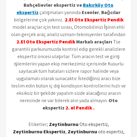
Bahçelievler ekspertiz ve
Bakırköy Oto
ekspertiz
çalışmaları yanında
Esenler
,
Bağcılar
bölgelerine çok yakınız.
2.El Oto Ekspertiz Pendik
model araçlar için test sırası, Otomobilinizi İşinin ehli
olan gerçek araç analiz uzmanı teknisyenler tarafından
2.El Oto Ekspertiz Pendik
Markalı araçları
Tse
garantili parkurumuzda kontrol edip gerekli analizlere
ekspertiz öncesi ulaşırlar. Tüm aracın test ve giriş
işlemlerini yapan ekip merkezimiz içerisinde Kusurlu
sayılacak tüm hataları sizlere rapor halinde veya
uygulamalı olarak sunacaktır. İstediğiniz aracı bize
teslim edin bütün iç dış kondisyon kontrollerini hızlı ve
eksiksiz bir şekilde yapalım sizde alacağınız aracın
neresinde ne var bilerek alın yada almayın.
Oto
ekspertiz
2. el Pendik .
Etiketler;
Zeytinburnu
Oto ekspertiz,
Zeytinburnu
Ekspertiz
,
Zeytinburnu
oto expertiz,