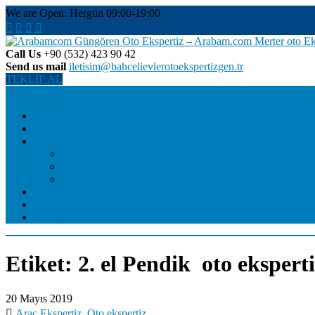
Skip
We are Open: Hergün 09:00-19:00
to
content
Call Us
+90 (532) 423 90 42
Günngören Oto Ekspertiz, En Çok Tercih Edilen, Güvenilir, Tarafsız, 
Send us mail
iletisim@bahcelievlerotoekspertizgen.tr
Arabamcom Güngören Oto Ekspe
TEKLİF AL
Menu
Anasayfa
Blog
Bayi
Bahçelievler Oto Ekspertiz
Güngören Oto Ekspertiz
Merter Oto Ekspertiz
Fiyat Tablosu
Hakkımızda
İletişim
Etiket:
2. el Pendik oto ekspert
20 Mayıs 2019
Araç Ekspertiz
,
Oto ekspertiz