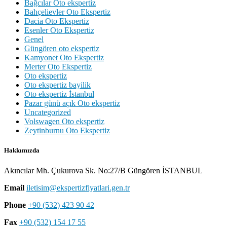
Bağcılar Oto ekspertiz
Bahçelievler Oto Ekspertiz
Dacia Oto Ekspertiz
Esenler Oto Ekspertiz
Genel
Güngören oto ekspertiz
Kamyonet Oto Ekspertiz
Merter Oto Ekspertiz
Oto ekspertiz
Oto ekspertiz bayilik
Oto ekspertiz İstanbul
Pazar günü açık Oto ekspertiz
Uncategorized
Volswagen Oto ekspertiz
Zeytinburnu Oto Ekspertiz
Hakkımızda
Akıncılar Mh. Çukurova Sk. No:27/B Güngören İSTANBUL
Email
iletisim@ekspertizfiyatlari.gen.tr
Phone
+90 (532) 423 90 42
Fax
+90 (532) 154 17 55