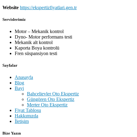
Website
https://ekspertizfiyatlari.gen.tr
Servislerimiz
Motor – Mekanik kontrol
Dyno- Motor performans testi
Mekanik alt kontrol
Kaporta Boya kontrolü
Fren süspansiyon testi
Sayfalar
Anasayfa
Blog
Bayi
Bahçelievler Oto Ekspertiz
Güngören Oto Ekspertiz
Merter Oto Ekspertiz
Fiyat Tablosu
Hakkımızda
İletişim
Bize Yazın