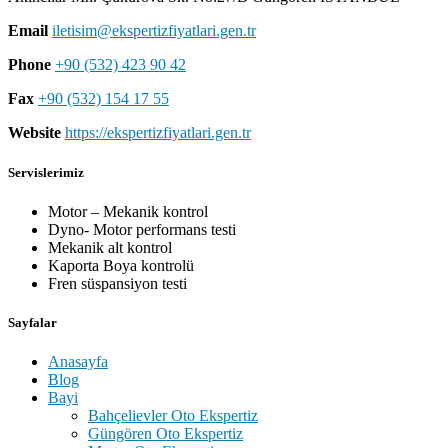
Email
iletisim@ekspertizfiyatlari.gen.tr
Phone
+90 (532) 423 90 42
Fax
+90 (532) 154 17 55
Website
https://ekspertizfiyatlari.gen.tr
Servislerimiz
Motor – Mekanik kontrol
Dyno- Motor performans testi
Mekanik alt kontrol
Kaporta Boya kontrolü
Fren süspansiyon testi
Sayfalar
Anasayfa
Blog
Bayi
Bahçelievler Oto Ekspertiz
Güngören Oto Ekspertiz