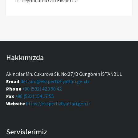
Zeytinburnu Oto Ekspertiz
Hakkımızda
Akıncılar Mh. Çukurova Sk. No:27/B Güngören İSTANBUL
Email
iletisim@ekspertizfiyatlari.gen.tr
Phone
+90 (532) 423 90 42
Fax
+90 (532) 154 17 55
Website
https://ekspertizfiyatlari.gen.tr
Servislerimiz