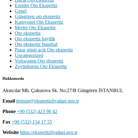
Esenler Oto Ekspertiz
Genel
Güngören oto ekspertiz
Kamyonet Oto Ekspertiz
Merter Oto Ekspertiz
Oto ekspertiz
Oto ekspertiz bayilik
Oto ekspertiz İstanbul
Pazar günü açık Oto ekspertiz
Uncategorized
Volswagen Oto ekspertiz
Zeytinburnu Oto Ekspertiz
Hakkımızda
Akıncılar Mh. Çukurova Sk. No:27/B Güngören İSTANBUL
Email
iletisim@ekspertizfiyatlari.gen.tr
Phone
+90 (532) 423 90 42
Fax
+90 (532) 154 17 55
Website
https://ekspertizfiyatlari.gen.tr