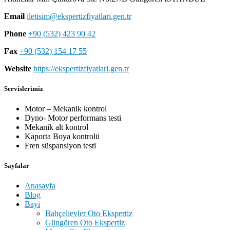
Email
iletisim@ekspertizfiyatlari.gen.tr
Phone
+90 (532) 423 90 42
Fax
+90 (532) 154 17 55
Website
https://ekspertizfiyatlari.gen.tr
Servislerimiz
Motor – Mekanik kontrol
Dyno- Motor performans testi
Mekanik alt kontrol
Kaporta Boya kontrolü
Fren süspansiyon testi
Sayfalar
Anasayfa
Blog
Bayi
Bahçelievler Oto Ekspertiz
Güngören Oto Ekspertiz