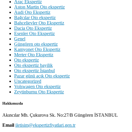
Araç Ekspertiz
Aston Martin Oto ekspertiz
Audi Oto Ekspertiz
Bağcılar Oto ekspertiz
Bahçelievler Oto Ekspertiz
Dacia Oto Ekspertiz
Esenler Oto Ekspertiz
Genel
Güngören oto ekspertiz
Kamyonet Oto Ekspertiz
Merter Oto Ekspertiz
Oto ekspertiz
Oto ekspertiz bayilik
Oto ekspertiz İstanbul
Pazar günü açık Oto ekspertiz
Uncategorized
Volswagen Oto ekspertiz
Zeytinburnu Oto Ekspertiz
Hakkımızda
Akıncılar Mh. Çukurova Sk. No:27/B Güngören İSTANBUL
Email
iletisim@ekspertizfiyatlari.gen.tr