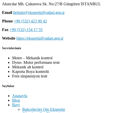
Akıncılar Mh. Çukurova Sk. No:27/B Güngören İSTANBUL
Email
iletisim@ekspertizfiyatlari.gen.tr
Phone
+90 (532) 423 90 42
Fax
+90 (532) 154 17 55
Website
https://ekspertizfiyatlari.gen.tr
Servislerimiz
Motor – Mekanik kontrol
Dyno- Motor performans testi
Mekanik alt kontrol
Kaporta Boya kontrolü
Fren süspansiyon testi
Sayfalar
Anasayfa
Blog
Bayi
Bahçelievler Oto Ekspertiz