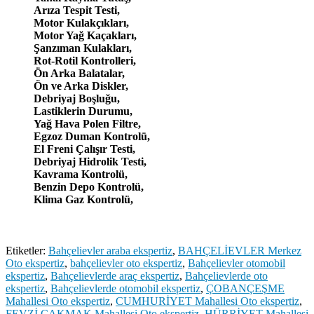
Arıza Tespit Testi,
Motor Kulakçıkları,
Motor Yağ Kaçakları,
Şanzıman Kulakları,
Rot-Rotil Kontrolleri,
Ön Arka Balatalar,
Ön ve Arka Diskler,
Debriyaj Boşluğu,
Lastiklerin Durumu,
Yağ Hava Polen Filtre,
Egzoz Duman Kontrolü,
El Freni Çalışır Testi,
Debriyaj Hidrolik Testi,
Kavrama Kontrolü,
Benzin Depo Kontrolü,
Klima Gaz Kontrolü,
Etiketler:
Bahçelievler araba ekspertiz
,
BAHÇELİEVLER Merkez
Oto ekspertiz
,
bahçelievler oto ekspertiz
,
Bahçelievler otomobil
ekspertiz
,
Bahçelievlerde araç ekspertiz
,
Bahçelievlerde oto
ekspertiz
,
Bahçelievlerde otomobil ekspertiz
,
ÇOBANÇEŞME
Mahallesi Oto ekspertiz
,
CUMHURİYET Mahallesi Oto ekspertiz
,
FEVZİ ÇAKMAK Mahallesi Oto ekspertiz
,
HÜRRİYET Mahallesi