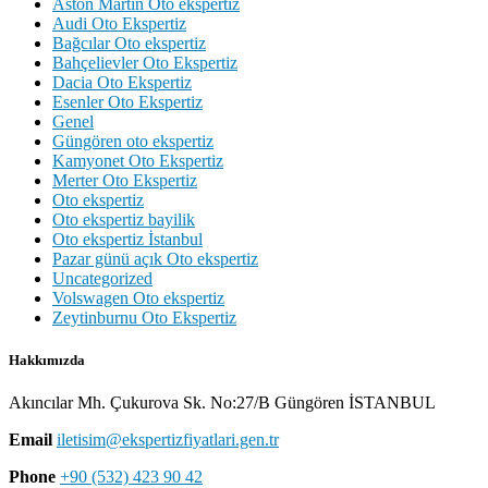
Aston Martin Oto ekspertiz
Audi Oto Ekspertiz
Bağcılar Oto ekspertiz
Bahçelievler Oto Ekspertiz
Dacia Oto Ekspertiz
Esenler Oto Ekspertiz
Genel
Güngören oto ekspertiz
Kamyonet Oto Ekspertiz
Merter Oto Ekspertiz
Oto ekspertiz
Oto ekspertiz bayilik
Oto ekspertiz İstanbul
Pazar günü açık Oto ekspertiz
Uncategorized
Volswagen Oto ekspertiz
Zeytinburnu Oto Ekspertiz
Hakkımızda
Akıncılar Mh. Çukurova Sk. No:27/B Güngören İSTANBUL
Email
iletisim@ekspertizfiyatlari.gen.tr
Phone
+90 (532) 423 90 42