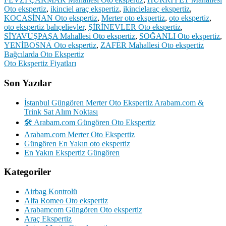
Oto ekspertiz
,
ikinciel araç ekspertiz
,
ikincielaraç ekspertiz
,
KOCASİNAN Oto ekspertiz
,
Merter oto ekspertiz
,
oto ekspertiz
,
oto ekspertiz bahçelievler
,
ŞİRİNEVLER Oto ekspertiz
,
SİYAVUŞPAŞA Mahallesi Oto ekspertiz
,
SOĞANLI Oto ekspertiz
,
YENİBOSNA Oto ekspertiz
,
ZAFER Mahallesi Oto ekspertiz
Yazı
Bağcılarda Oto Ekspertiz
Oto Ekspertiz Fiyatları
gezinmesi
Son Yazılar
İstanbul Güngören Merter Oto Ekspertiz Arabam.com &
Trink Sat Alım Noktası
🛠️ Arabam.com Güngören Oto Ekspertiz
Arabam.com Merter Oto Ekspertiz
Güngören En Yakın oto ekspertiz
En Yakın Ekspertiz Güngören
Kategoriler
Airbag Kontrolü
Alfa Romeo Oto ekspertiz
Arabamcom Güngören Oto ekspertiz
Araç Ekspertiz