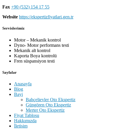
Fax
+90 (532) 154 17 55
Website
https://ekspertizfiyatlari.gen.tr
Servislerimiz
Motor – Mekanik kontrol
Dyno- Motor performans testi
Mekanik alt kontrol
Kaporta Boya kontrolü
Fren süspansiyon testi
Sayfalar
Anasayfa
Blog
Bayi
Bahçelievler Oto Ekspertiz
Güngören Oto Ekspertiz
Merter Oto Ekspertiz
Fiyat Tablosu
Hakkımızda
İletişim