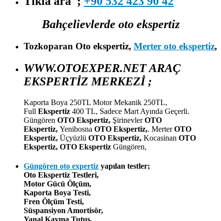
Tıkla ara ;
+90 532 423 90 42
Bahçelievlerde oto ekspertiz
Tozkoparan Oto ekspertiz,
Merter oto ekspertiz
,
WWW.OTOEXPER.NET ARAÇ
EKSPERTİZ MERKEZİ ;
Kaporta Boya 250TL Motor Mekanik 250TL,
Full
Ekspertiz
400 TL, Sadece Mart Ayında Geçerli.
Güngören
OTO Ekspertiz,
Şirinevler
OTO
Ekspertiz,
Yenibosna
OTO Ekspertiz,
. Merter
OTO
Ekspertiz,
Üçyüzlü
OTO Ekspertiz,
Kocasinan
OTO
Ekspertiz,
OTO Ekspertiz
Güngören,
Güngören oto
expertiz
yapılan testler;
Oto Ekspertiz Testleri,
Motor Gücü Ölçüm,
Kaporta Boya Testi,
Fren Ölçüm Testi,
Süspansiyon Amortisör,
Yanal Kayma Tutuş,