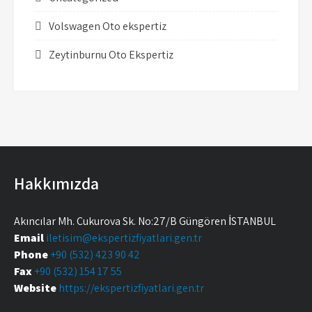
Volswagen Oto ekspertiz
Zeytinburnu Oto Ekspertiz
Hakkımızda
Akıncılar Mh. Çukurova Sk. No:27/B Güngören İSTANBUL
Email
iletisim@ekspertizfiyatlari.gen.tr
Phone
+90 (532) 423 90 42
Fax
+90 (532) 154 17 55
Website
https://ekspertizfiyatlari.gen.tr