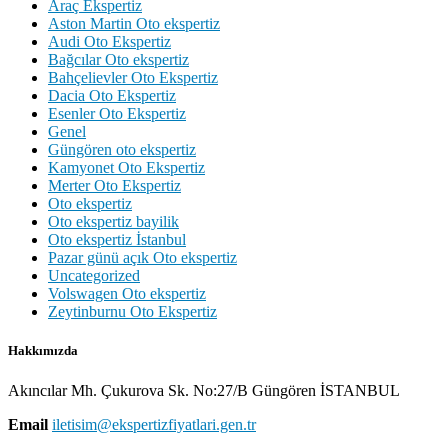
Araç Ekspertiz
Aston Martin Oto ekspertiz
Audi Oto Ekspertiz
Bağcılar Oto ekspertiz
Bahçelievler Oto Ekspertiz
Dacia Oto Ekspertiz
Esenler Oto Ekspertiz
Genel
Güngören oto ekspertiz
Kamyonet Oto Ekspertiz
Merter Oto Ekspertiz
Oto ekspertiz
Oto ekspertiz bayilik
Oto ekspertiz İstanbul
Pazar günü açık Oto ekspertiz
Uncategorized
Volswagen Oto ekspertiz
Zeytinburnu Oto Ekspertiz
Hakkımızda
Akıncılar Mh. Çukurova Sk. No:27/B Güngören İSTANBUL
Email
iletisim@ekspertizfiyatlari.gen.tr