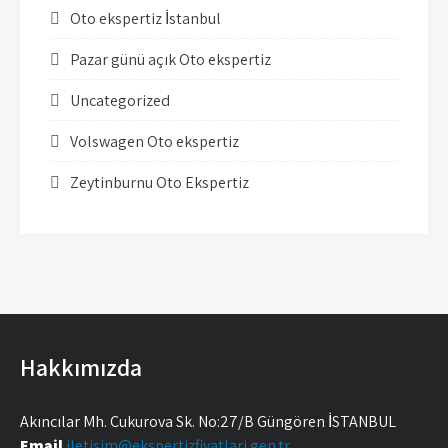
Oto ekspertiz İstanbul
Pazar günü açık Oto ekspertiz
Uncategorized
Volswagen Oto ekspertiz
Zeytinburnu Oto Ekspertiz
Hakkımızda
Akıncılar Mh. Çukurova Sk. No:27/B Güngören İSTANBUL
Email
iletisim@ekspertizfiyatlari.gen.tr