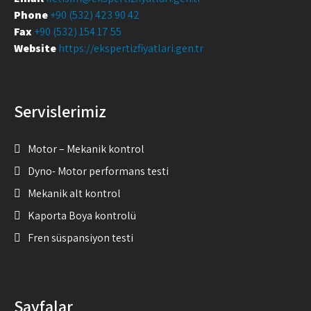
Phone
+90 (532) 423 90 42
Fax
+90 (532) 154 17 55
Website
https://ekspertizfiyatlari.gen.tr
Servislerimiz
Motor – Mekanik kontrol
Dyno- Motor performans testi
Mekanik alt kontrol
Kaporta Boya kontrolü
Fren süspansiyon testi
Sayfalar